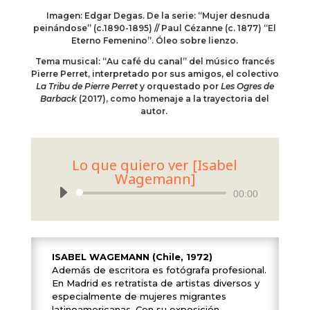
Imagen: Edgar Degas. De la serie: “Mujer desnuda
peinándose” (c.1890-1895) // Paul Cézanne (c. 1877) “El
Eterno Femenino”. Óleo sobre lienzo.
Tema musical: “Au café du canal” del músico francés
Pierre Perret, interpretado por sus amigos, el colectivo
La Tribu de Pierre Perret
y orquestado por
Les Ogres de
Barback
(2017), como homenaje a la trayectoria del
autor.
Lo que quiero ver [Isabel
Wagemann]
Reproductor
00:00
de
audio
ISABEL WAGEMANN (Chile, 1972)
Además de escritora es fotógrafa profesional.
En Madrid es retratista de artistas diversos y
especialmente de mujeres migrantes
latinoamericanas. Con su exposición