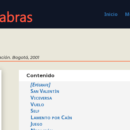
Inicio
Me
ción. Bogotá, 2001
Contenido
[Epígrafe]
San Valentín
Viceversa
Vuelo
Self
Lamento por Caín
Juego