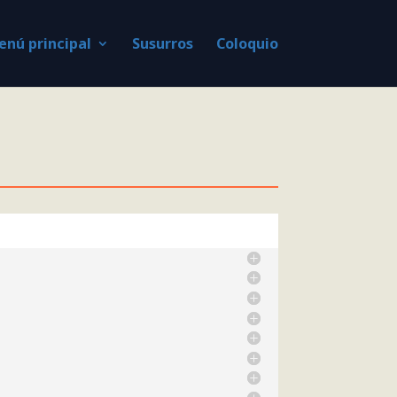
nú principal
Susurros
Coloquio