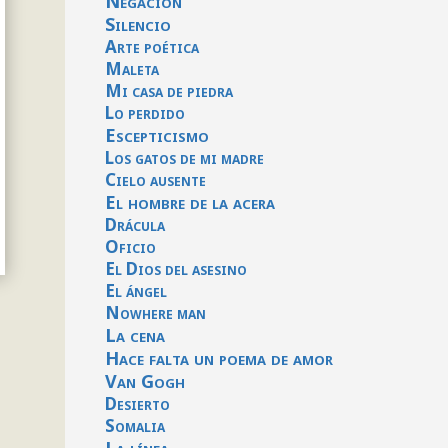
Negación
Silencio
Arte poética
Maleta
Mi casa de piedra
Lo perdido
Escepticismo
Los gatos de mi madre
Cielo ausente
El hombre de la acera
Drácula
Oficio
El Dios del asesino
El ángel
Nowhere man
La cena
Hace falta un poema de amor
Van Gogh
Desierto
Somalia
La línea